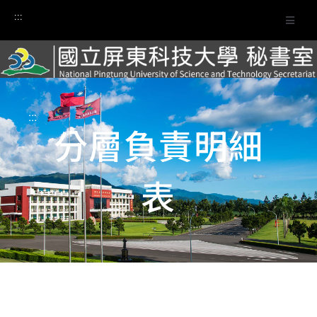
:::
:::
分層負責明細
表